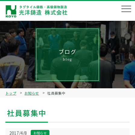
会社概要
Corporate profile
企業理念
Philosophy
ブログ
blog
製品ラインナップ
Product lineup
鋳造技術
Technical
トップ
お知らせ
社員募集中
品質管理
Quality management
社員募集中
ブログ
Blog
リクルート
2017/4/8
お知らせ