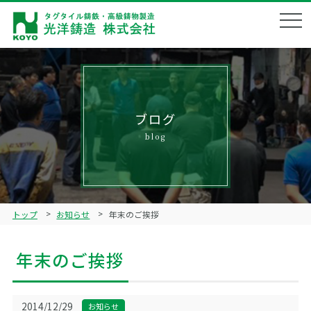
会社概要
Corporate profile
企業理念
Philosophy
ブログ
blog
製品ラインナップ
Product lineup
鋳造技術
Technical
トップ
お知らせ
年末のご挨拶
品質管理
Quality management
年末のご挨拶
ブログ
Blog
リクルート
2014/12/29
お知らせ