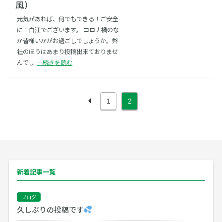
風）
サイトマップ
元気があれば、何でもできる！ご安全
に！白江でございます。 コロナ禍のな
か皆様いかがお過ごしでしょうか。弊
English
お問い合わせ
社のほうはあまり投稿出来ておりませ
んでし
…続きを読む

1
2
新着記事一覧
ブログ
久しぶりの投稿です