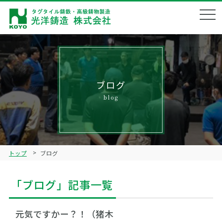
会社概要
Corporate profile
企業理念
Philosophy
ブログ
blog
製品ラインナップ
Product lineup
鋳造技術
Technical
トップ
ブログ
品質管理
Quality management
「ブログ」記事一覧
ブログ
Blog
リクルート
元気ですかー？！（猪木