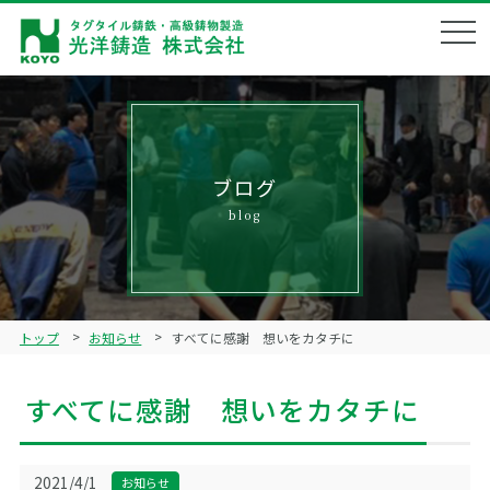
会社概要
Corporate profile
企業理念
Philosophy
ブログ
blog
製品ラインナップ
Product lineup
鋳造技術
Technical
トップ
お知らせ
すべてに感謝 想いをカタチに
品質管理
Quality management
すべてに感謝 想いをカタチに
ブログ
Blog
リクルート
2021/4/1
お知らせ