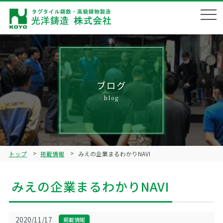
会社概要
Corporate profile
企業理念
Philosophy
ブログ
blog
製品ラインナップ
Product lineup
鋳造技術
Technical
トップ
掲載情報
みえの企業まるわかりNAVI
品質管理
Quality management
みえの企業まるわかりNAVI
ブログ
Blog
リクルート
2020/11/17
掲載情報