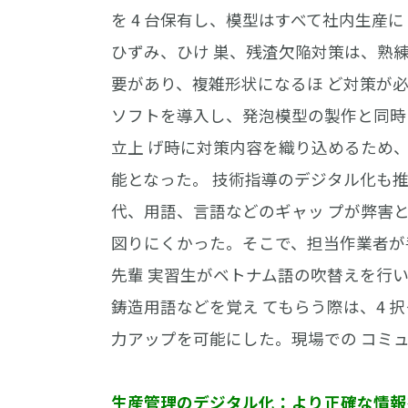
を 4 台保有し、模型はすべて社内生産
ひずみ、ひけ 巣、残渣欠陥対策は、熟
要があり、複雑形状になるほ ど対策が
ソフトを導入し、発泡模型の製作と同時
立上 げ時に対策内容を織り込めるため
能となった。 技術指導のデジタル化も
代、用語、言語などのギャッ プが弊害
図りにくかった。そこで、担当作業者が
先輩 実習生がベトナム語の吹替えを行
鋳造用語などを覚え てもらう際は、4 
力アップを可能にした。現場での コミ
生産管理のデジタル化：より正確な情報