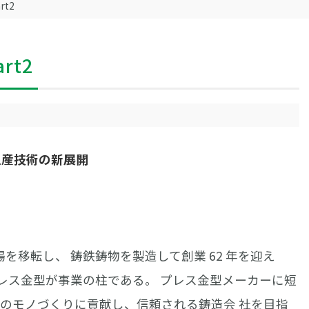
t2
rt2
品生産技術の新展開
を移転し、 鋳鉄鋳物を製造して創業 62 年を迎え
用プレス金型が事業の柱である。 プレス金型メーカーに短
本のモノづくりに貢献し、信頼される鋳造会 社を目指