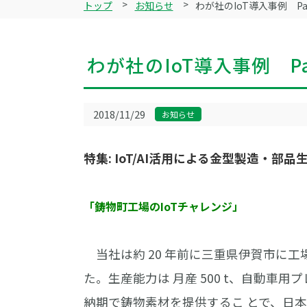
トップ
お知らせ
わが社のIoT導入事例 Par
わが社のIoT導入事例 Pa
2018/11/29
お知らせ
特集: IoT/AI活用による金型製造・部
「鋳物町工場のIoTチャレンジ」
当社は約 20 年前に三重県伊賀市に工場
た。生産能力は 月産 500 t、自動車
納期で鋳物素材を提供するこ とで、日