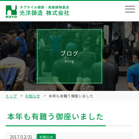
会社概要
Corporate profile
企業理念
Philosophy
ブログ
blog
製品ラインナップ
Product lineup
鋳造技術
Technical
トップ
お知らせ
本年も有難う御座いました
品質管理
Quality management
本年も有難う御座いました
ブログ
Blog
リクルート
2017/12/31
お知らせ