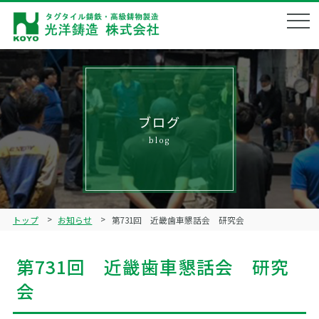
会社概要
Corporate profile
企業理念
Philosophy
ブログ
blog
製品ラインナップ
Product lineup
鋳造技術
Technical
トップ
お知らせ
第731回 近畿歯車懇話会 研究会
品質管理
Quality management
第731回 近畿歯車懇話会 研究
ブログ
Blog
会
リクルート