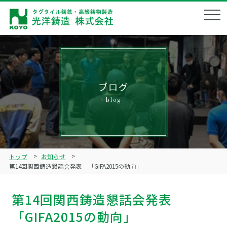
会社概要
Corporate profile
企業理念
Philosophy
ブログ
blog
製品ラインナップ
Product lineup
鋳造技術
Technical
トップ
お知らせ
品質管理
第14回関西鋳造懇話会発表 「GIFA2015の動向」
Quality management
ブログ
第14回関西鋳造懇話会発表
Blog
「GIFA2015の動向」
リクルート