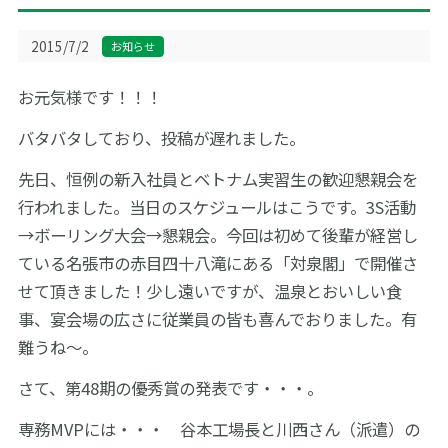
サイトマップ
2015/7/2
お知らせ
お元気様です！！！
English
お問い合わせ
バタバタしており、投稿が遅れました。
先日、恒例の新入社員とベトナム実習生の歓迎懇親会を
行われました。当日のスケジュールはこうです。3S活動
→ボーリング大会→懇親会。今回は初めて後輩が経営し
ている名張市の赤目四十八滝にある「対泉閣」で開催さ
せて頂きました！少し遠いですが、温泉とおいしい食
事、宴会場の広さに従業員の皆も喜んでおりました。有
難うね～。
さて、第48期の優秀賞の発表です・・・。
専務MVPには・・・ 谷本工場長と川西さん（派遣）の