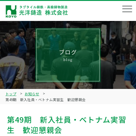
会社概要
Corporate profile
企業理念
Philosophy
ブログ
blog
製品ラインナップ
Product lineup
鋳造技術
Technical
トップ
お知らせ
品質管理
第49期 新入社員・ベトナム実習生 歓迎懇親会
Quality management
ブログ
第49期 新入社員・ベトナム実習
Blog
生 歓迎懇親会
リクルート