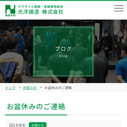
会社概要
Corporate profile
企業理念
Philosophy
ブログ
blog
製品ラインナップ
Product lineup
鋳造技術
Technical
トップ
お知らせ
お盆休みのご連絡
品質管理
Quality management
お盆休みのご連絡
ブログ
Blog
リクルート
2014/8/6
お知らせ