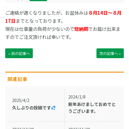
サイトマップ
ご連絡が遅くなりましたが、お盆休みは
８月14日～８月
17日
までとなっております。
English
お問い合わせ
現在は仕事量の負荷が少ないので
短納期
でお届け出来ま
すのでご注文頂ければ幸いです。
« 前の記事へ
次の記事へ »
関連記事
2024/1/8
2025/4/2
新年あけましておめでと
久しぶりの投稿です
うございます。