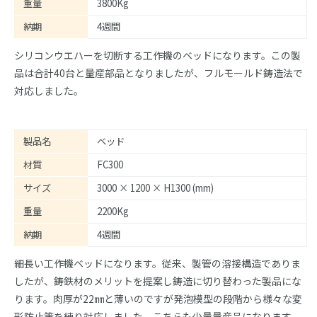
重量
3800Kg
納期
4週間
シリコンウエハーを切断する工作機のベッドになります。この製
品は合計40台と量産部品となりましたが、フルモールド鋳造法で
対応しました。
製品名
ベッド
材質
FC300
サイズ
3000 × 1200 × H1300 (mm)
重量
2200Kg
納期
4週間
細長い工作機ベッドになります。従来、製管の溶接構造でありま
したが、鋳鉄材のメリットを提案し鋳造に切り替わった製品にな
ります。肉厚が22㎜と薄いのですが発泡模型の段階から様々な変
形防止策を練り対応しました。こちらも少量量産品になります。